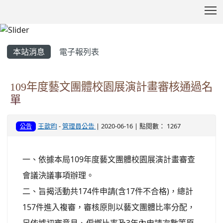
T
:::
本站消息
電子報列表
109年度藝文團體校園展演計畫審核通過名
單
王歆昀
-
管理員公告
| 2020-06-16 | 點閱數： 1267
公告
一、依據本局109年度藝文團體校園展演計畫審查
會議決議事項辦理。
二、旨揭活動共174件申請(含17件不合格)，總計
157件進入複審，審核原則以藝文團體比率分配，