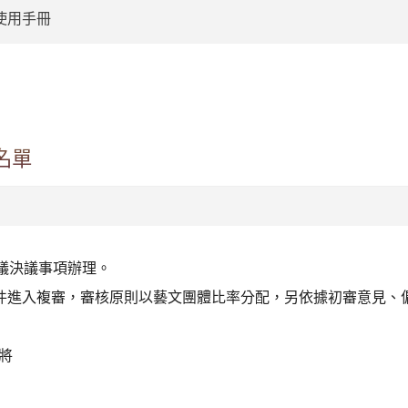
使用手冊
:::
名單
議決議事項辦理。
132件進入複審，審核原則以藝文團體比率分配，另依據初審意見
將