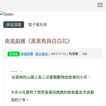
T
:::
本站消息
電子報列表
南風劇團《黑黑熊與白白花》
南風劇團
-
藝文展演
| 2013-11-12 | 點閱數： 532
好消息
image
往森林的山路上有三朵愛聽動物說故事的小花，
今天小花遇到了慌慌張張找媽媽的熊和要去流浪看
海的少年。