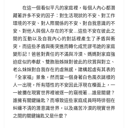
在這一個看似平凡的家庭裡，每個人內心都潛
藏著許多不安的因子：對生活現狀的不安、對工作
環境的不安、對人際關係的不安、對自我意識的不
安、對他人與個人存在的不安
…
這些不安在彼此之
間的互動以及自我內心的對話裡產生了矛盾與衝
突，而這些矛盾與衝突進而轉化成荒謬弔詭的家庭
變形記！爸爸對責任的不滿與冷漠、媽媽對家庭強
迫症似的奉獻、雙胞胎姊妹對彼此的欣賞與對立、
老么妹妹對自我存在的虛無感，建構起虛有其表的
「全家福」景象，然而當一個身著白色風衣謎樣的
人一出現，所有隱性的不安因此浮現在檯面上，一
一被攤在現實世界裡被逐一的窺視著
…
誰是關鍵？
誰擁有關鍵鑰匙？而導致這些家庭成員時時徘徊在
糾纏不清的潛意識世界，以及痛苦冷漠的現實世界
之間的關鍵鑰匙又是什麼？