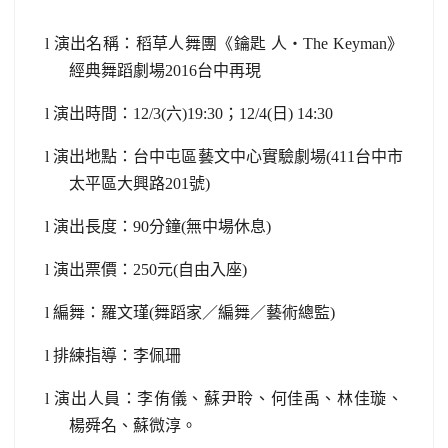
l
演出名稱：稻草人舞團《鑰匙 人‧
The Keyman
》
經典舞蹈劇場
2016
台中再現
l
演出時間：
12/3(
六
)19:30
；
12/4(
日
) 14:30
l
演出地點：台中屯區藝文中心實驗劇場
(411
台中市
太平區大興路
201
號
)
l
演出長度：
90
分鐘
(
無中場休息
)
l
演出票價：
250
元
(
自由入座
)
l
編舞：羅文瑾
(
舞蹈家／編舞／藝術總監
)
l
排練指導：李佩珊
l
演出人員：李侑儀、蘇尹聆、何佳禹、林佳璇、
楊舜名、蘇微淳。