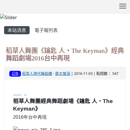
T
:::
本站消息
電子報列表
稻草人舞團《鑰匙 人‧The Keyman》經典
舞蹈劇場2016台中再現
稻草人現代舞蹈團
-
藝文展演
| 2016-11-03 | 點閱數： 547
公告
image
稻草人舞團經典舞蹈劇場《鑰匙 人
‧
The
Keyman
》
2016
年台中再現