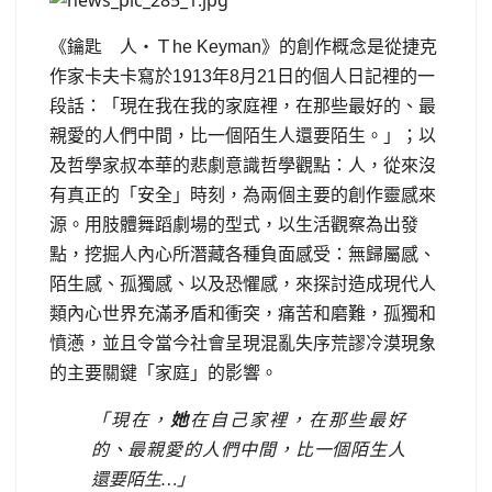
《鑰匙 人
‧
Ｔ
he Keyman
》的創作概念是從捷克
作家卡夫卡寫於
1913
年
8
月
21
日
的個人日記裡的一
段話：「現在我在我的家庭裡，在那些最好的、最
親愛的人們中間，比一個陌生人還要陌生。」；以
及哲學家叔本華的悲劇意識哲學觀點：人，從來沒
有真正的「安全」時刻，為兩個主要的創作靈感來
源。用肢體舞蹈劇場的型式，以生活觀察為出發
點，挖掘人內心所潛藏各種負面感受：無歸屬感、
陌生感、孤獨感、以及恐懼感，來探討造成現代人
類內心世界充滿矛盾和衝突，痛苦和磨難，孤獨和
憤懣，並且令當今社會呈現混亂失序荒謬冷漠現象
的主要關鍵「家庭」的影響。
「現在，
她
在自己家裡，在那些最好
的、最親愛的人們中間，比一個陌生人
還要陌生
…
」