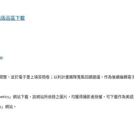
出版品區下載
tw
載閱覽，並於電子書上填答問卷；以利計畫團隊蒐集回饋建議，作為後續編輯電
hetics」網站下載，該網站所收錄之圖片，均獲得攝影者授權，可下載作為
s」網站。