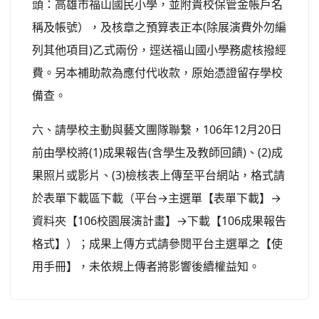
頭：高雄市福山國民小學，並附貴校保管金帳戶名
稱及帳號），及核章之預算表正本(除展演費外勿編
列其他項目)乙式兩份，逕送福山國小學務處核撥經
費。另本補助款為應付代收款，原始憑證留存學校
備查。
六、請學校主動與藝文團隊聯繫，106年12月20日
前由學校將(1)成果報告(含學生及教師回饋)、(2)成
果照片或影片、(3)檢核表上傳至平台網站，格式請
於表單下載區下載（平台→主選單【表單下載】→
資料夾【106校園展演計畫】→下載【106成果報告
格式】）；成果上傳方式請參閱平台主選單之【使
用手冊】，未依規上傳者將影響後續權益知。