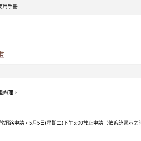
使用手冊
:::
畫
畫辦理。
始開放網路申請，5月5日(星期二)下午5:00截止申請（依系統顯示