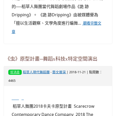
的──稻草人舞團當代舞蹈劇場作品《詭 跡
Dripping》。 《詭 跡Dripping》由被媒體譽為
「擅以生活觀察、文學角度進行編舞...
觀看完整文
章
《虫》原型計畫─舞蹈x科技x特定空間演出
稻草人現代舞蹈團
-
藝文展演
| 2018-11-21 | 點閱數：
好消息
4465
image
稻草人舞團2018卡夫卡原型計畫 Scarecrow
Contemporary Dance Company 2018 The