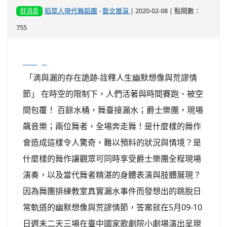
稻草人現代舞蹈團
-
藝文展演
| 2020-02-08 | 點閱數：
好消息
755
image
「滴與漏的存在詭跡‧詮釋人生幽默想像與荒謬情
節」 在時空的限制下，人們活著與時間賽跑、被空
間包覆！ 百餘水桶，舞臺接漏水；爵士樂團，現場
飆音樂；兩位舞者，全場奔走舞！是什麼樣的舞作
會造成這樣令人驚奇，難以預料的狀況與情境？是
什麼樣的舞作讓觀眾可同時享受爵士樂團全程現場
演奏，以及當代舞者精湛的身體表演與肢體展現？
因為舞團排練教室真實漏水事件而發想出的跳脫日
常軌道的幽默想像與荒謬情節，答案就在5月09-10
日週末二天三場在臺中國家歌劇院小劇場演出呈現