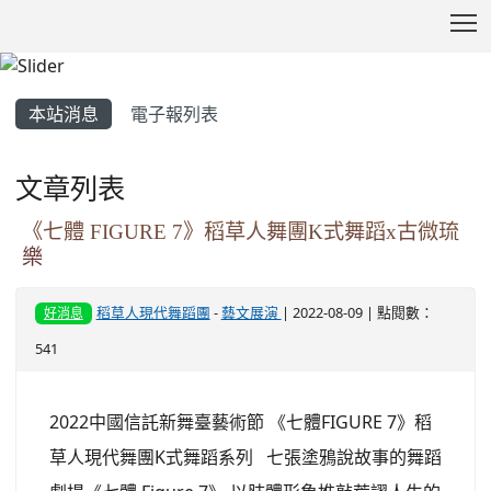
T
:::
本站消息
電子報列表
文章列表
《七體 FIGURE 7》稻草人舞團K式舞蹈x古微琉
樂
稻草人現代舞蹈團
-
藝文展演
| 2022-08-09 | 點閱數：
好消息
541
2022中國信託新舞臺藝術節 《七體FIGURE 7》稻
草人現代舞團K式舞蹈系列 七張塗鴉說故事的舞蹈