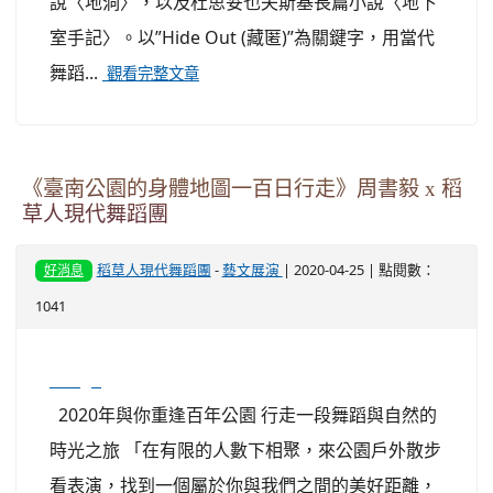
說〈地洞〉，以及杜思妥也夫斯基長篇小說〈地下
室手記〉。以”Hide Out (藏匿)”為關鍵字，用當代
舞蹈...
觀看完整文章
《臺南公園的身體地圖一百日行走》周書毅 x 稻
草人現代舞蹈團
稻草人現代舞蹈團
-
藝文展演
| 2020-04-25 | 點閱數：
好消息
1041
image
2020年與你重逢百年公園 行走一段舞蹈與自然的
時光之旅 「在有限的人數下相聚，來公園戶外散步
看表演，找到一個屬於你與我們之間的美好距離，