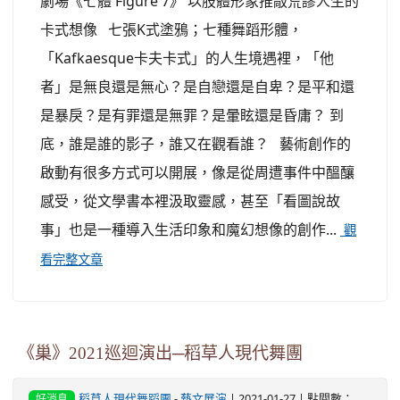
劇場《七體 Figure 7》 以肢體形象推敲荒謬人生的
卡式想像 七張K式塗鴉；七種舞蹈形體，
「Kafkaesque卡夫卡式」的人生境遇裡，「他
者」是無良還是無心？是自戀還是自卑？是平和還
是暴戾？是有罪還是無罪？是暈眩還是昏庸？ 到
底，誰是誰的影子，誰又在觀看誰？ 藝術創作的
啟動有很多方式可以開展，像是從周遭事件中醞釀
感受，從文學書本裡汲取靈感，甚至「看圖說故
事」也是一種導入生活印象和魔幻想像的創作...
觀
看完整文章
《巢》2021巡迴演出─稻草人現代舞團
稻草人現代舞蹈團
-
藝文展演
| 2021-01-27 | 點閱數：
好消息