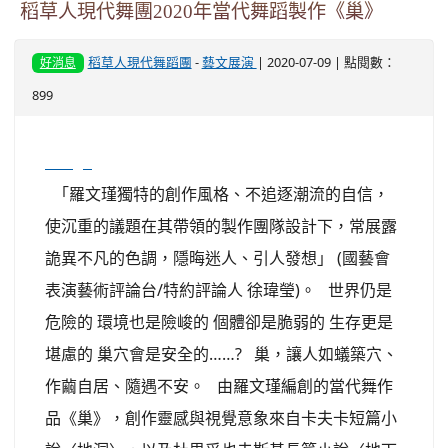
稻草人現代舞團2020年當代舞蹈製作《巢》
稻草人現代舞蹈團
-
藝文展演
| 2020-07-09 | 點閱數：
好消息
899
image
「羅文瑾獨特的創作風格、不追逐潮流的自信，
使沉重的議題在其帶領的製作團隊設計下，常展露
詭異不凡的色調，隱晦迷人、引人發想」 (國藝會
表演藝術評論台/特約評論人 徐瑋瑩)。 世界仍是
危險的 環境也是險峻的 個體卻是脆弱的 生存更是
堪慮的 巢穴會是安全的……? 巢，讓人如蟻築穴、
作繭自居、隨遇不安。 由羅文瑾編創的當代舞作
品《巢》，創作靈感與視覺意象來自卡夫卡短篇小