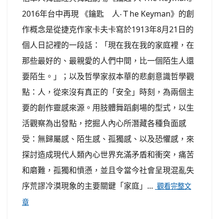
2016年台中再現 《鑰匙 人‧Ｔhe Keyman》的創
作概念是從捷克作家卡夫卡寫於1913年8月21日的
個人日記裡的一段話：「現在我在我的家庭裡，在
那些最好的、最親愛的人們中間，比一個陌生人還
要陌生。」；以及哲學家叔本華的悲劇意識哲學觀
點：人，從來沒有真正的「安全」時刻，為兩個主
要的創作靈感來源。用肢體舞蹈劇場的型式，以生
活觀察為出發點，挖掘人內心所潛藏各種負面感
受：無歸屬感、陌生感、孤獨感、以及恐懼感，來
探討造成現代人類內心世界充滿矛盾和衝突，痛苦
和磨難，孤獨和憤懣，並且令當今社會呈現混亂失
序荒謬冷漠現象的主要關鍵「家庭」...
觀看完整文
章