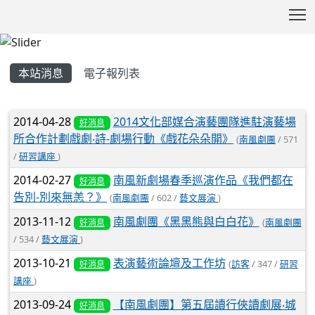
T
:::
本站消息
電子報列表
文章列表
2014-04-28
2014文化部媒合演藝團隊進駐演藝場
好消息
所合作計劃戲劇‧詩-劇場行動《戲花朵朵開》
(
南風劇團
/ 571
/
研習講座
)
2014-02-27
南風新劇場春季巡演作品《我們都在
好消息
告別-別來無恙？》
(
南風劇團
/ 602 /
藝文展演
)
2013-11-12
南風劇團《黑黑熊與白白花》
(
南風劇團
好消息
/ 534 /
藝文展演
)
2013-10-21
表演藝術論壇及工作坊
(
訪客
/ 347 /
研習
好消息
講座
)
2013-09-24
【南風劇團】第五屆讀行俠讀劇展‧城
好消息