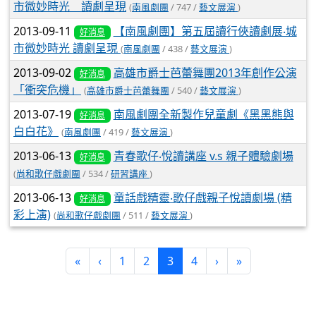
市微妙時光 讀劇呈現
(
南風劇團
/ 747 /
藝文展演
)
2013-09-11
【南風劇團】第五屆讀行俠讀劇展‧城
好消息
市微妙時光 讀劇呈現
(
南風劇團
/ 438 /
藝文展演
)
2013-09-02
高雄市爵士芭蕾舞團2013年創作公演
好消息
「衝突危機」
(
高雄市爵士芭蕾舞團
/ 540 /
藝文展演
)
2013-07-19
南風劇團全新製作兒童劇《黑黑熊與
好消息
白白花》
(
南風劇團
/ 419 /
藝文展演
)
2013-06-13
青春歌仔‧悅讀講座 v.s 親子體驗劇場
好消息
(
尚和歌仔戲劇團
/ 534 /
研習講座
)
2013-06-13
童話戲精靈‧歌仔戲親子悅讀劇場 (精
好消息
彩上演)
(
尚和歌仔戲劇團
/ 511 /
藝文展演
)
(current)
«
‹
1
2
3
4
›
»